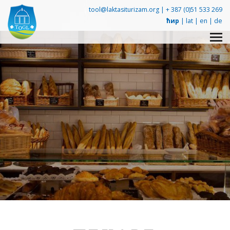
tool@laktasiturizam.org |
+ 387 (0)51 533 269
ћир
|
lat
|
en
|
de