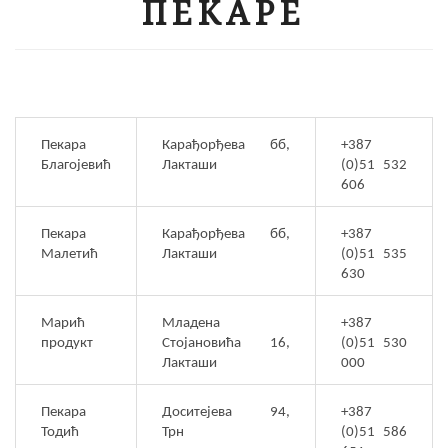
ПЕКАРЕ
Пекара
Карађорђева бб,
+387
Благојевић
Лакташи
(0)51 532
606
Пекара
Карађорђева бб,
+387
Малетић
Лакташи
(0)51 535
630
Марић
Младена
+387
продукт
Стојановића 16,
(0)51 530
Лакташи
000
Пекара
Доситејева 94,
+387
Тодић
Трн
(0)51 586