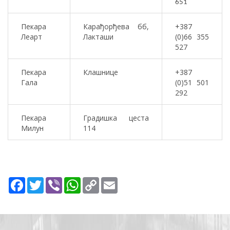
651
Пекара
Карађорђева бб,
+387
Леарт
Лакташи
(0)66 355
527
Пекара
Клашнице
+387
Гала
(0)51 501
292
Пекара
Градишка цеста
Милун
114
Facebook
Twitter
Viber
WhatsApp
Copy
Email
Link