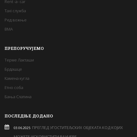
Rent -a- car
Taxi служба
Ред вожње
BMA
ПРЕПОРУЧУЈЕМО
Терме Лакташи
Брдашце
Камена кугла
Етно соба
Бања Слатина
ПОСЛЕДЊЕ ДОДАНО
ПРЕГЛЕД УГОСТИТЕЉСКИХ ОБЈЕКАТА КОД КОЈИХ
03.06.2025
МОЖЕТЕ ИСКОРИСТИТИ ВАУЧЕРЕ