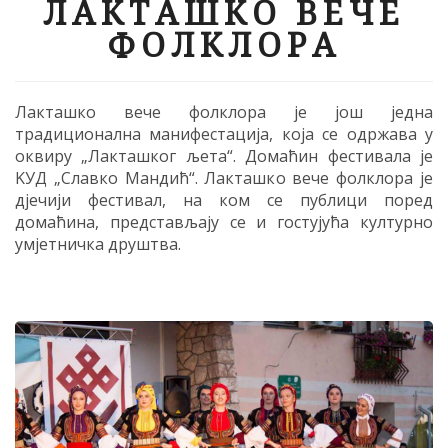
ЛАКТАШКО ВЕЧЕ
ФОЛКЛОРА
Лакташко вече фолклора је још једна
традиционална манифестација, која се одржава у
оквиру „Лакташког љета“. Домаћин фестивала је
KУД „Славко Мандић“. Лакташко вече фолклора је
дјечији фестивал, на ком се публици поред
домаћина, представљају се и гостујућа културно
умјетничка друштва.