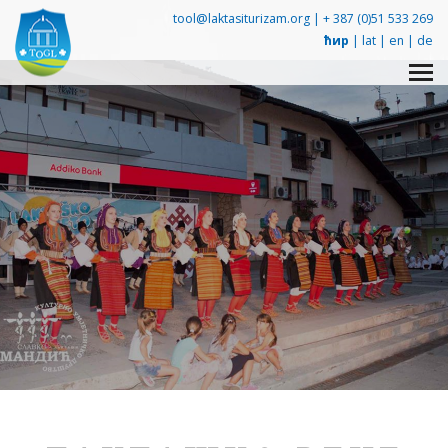
tool@laktasiturizam.org |
+ 387 (0)51 533 269
ћир
|
lat
|
en
|
de