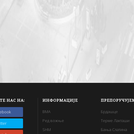
ТЕ НАС НА:
ИНФОРМАЦИЈЕ
ПРЕПОРУЧУЈЕ
BMA
Брдашце
cebook
Ред вожње
Терме Лакташи
itter
SHM
Бања Слатина