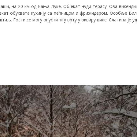
таши, на 20 км од Бања Луке. Објекат нуди терасу. Ова викенди
јекат обухвата кухинју са пећницом и фрижидером. Особље Вил
тиљ. Гости се могу опустити у врту у оквиру виле. Слатина је у