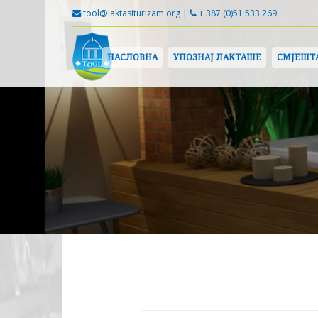
tool@laktasiturizam.org |
+ 387 (0)51 533 269
НАСЛОВНА
УПОЗНАЈ ЛАКТАШЕ
СМЈЕШТ