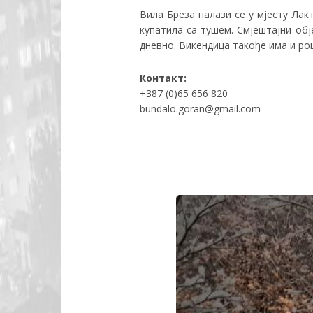
Вила Бреза налази се у мјесту Лак
купатила са тушем. Смјештајни об
дневно. Викендица такође има и рош
Контакт:
+387 (0)65 656 820
bundalo.goran@gmail.com