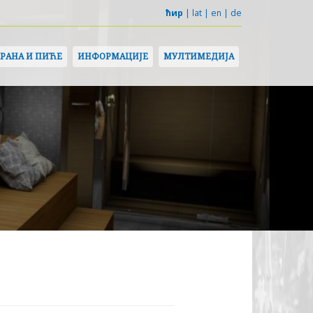
ћир
|
lat
|
en
|
de
ХРАНА И ПИЋЕ
ИНФОРМАЦИЈЕ
МУЛТИМЕДИЈА