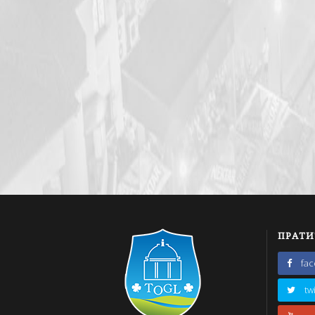
ПРАТИ
fa
tw