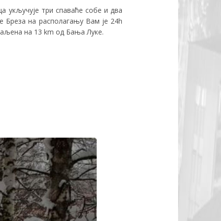
ца укључује три спаваће собе и два
е Бреза на располагању Вам је 24h
даљена на 13 km од Бања Луке.