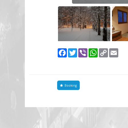
Facebook
Twitter
Viber
WhatsApp
Copy
Emai
Link
Booking