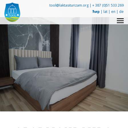
tool@laktasiturizam.org |
+ 387 (0)51 533 269
ћир
|
lat
|
en
|
de