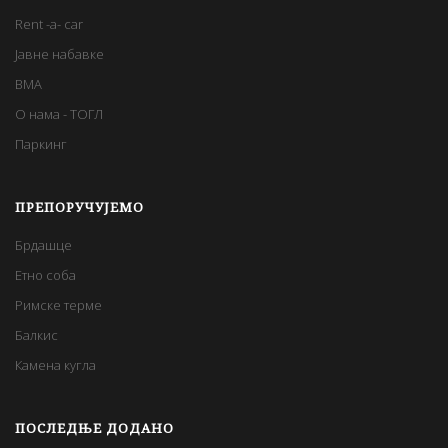
Rent -a- car
Јавне набавке
BMA
О нама - ТОГЛ
Паркинг
ПРЕПОРУЧУЈЕМО
Брдашце
Етно соба
Римске терме
Балкис
Камена кугла
ПОСЛЕДЊЕ ДОДАНО