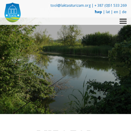
tool@laktasiturizam.org |
+ 387 (0)51 533 269
ћир
|
lat
|
en
|
de