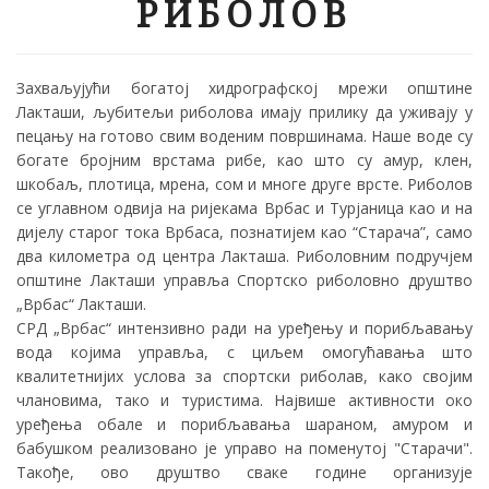
РИБОЛОВ
Захваљујући богатој хидрографској мрежи општине
Лакташи, љубитељи риболова имају прилику да уживају у
пецању на готово свим воденим површинама. Наше воде су
богате бројним врстама рибе, као што су амур, клен,
шкобаљ, плотица, мрена, сом и многе друге врсте. Риболов
се углавном одвија на ријекама Врбас и Турјаница као и на
дијелу старог тока Врбаса, познатијем као “Старача”, само
два километра од центра Лакташа. Риболовним подручјем
општине Лакташи управља Спортско риболовно друштво
„Врбас“ Лакташи.
СРД „Врбас“ интензивно ради на уређењу и порибљавању
вода којима управља, с циљем омогућавања што
квалитетнијих услова за спортски риболав, како својим
члановима, тако и туристима. Највише активности око
уређења обале и порибљавања шараном, амуром и
бабушком реализовано је управо на поменутој "Старачи".
Такође, ово друштво сваке године организује