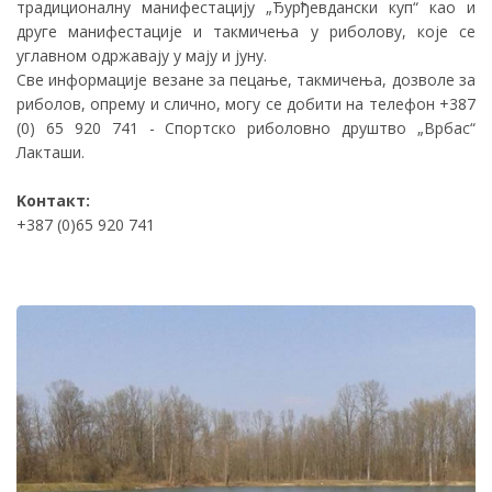
традиционалну манифестацију „Ђурђевдански куп“ као и
друге манифестације и такмичења у риболову, које се
углавном одржавају у мају и јуну.
Све информације везане за пецање, такмичења, дозволе за
риболов, опрему и слично, могу се добити на телефон +387
(0) 65 920 741 - Спортско риболовно друштво „Врбас“
Лакташи.
Koнтакт:
+387 (0)65 920 741