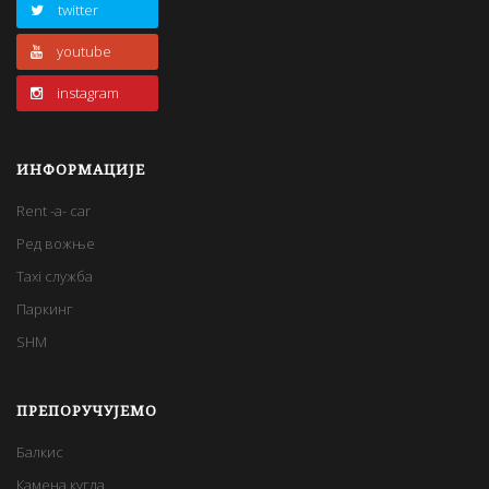
twitter
youtube
instagram
ИНФОРМАЦИЈЕ
Rent -a- car
Ред вожње
Taxi служба
Паркинг
SHM
ПРЕПОРУЧУЈЕМО
Балкис
Камена кугла