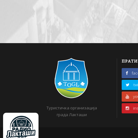
ПРАТИ
fa
tw
yo
Туристичка организација
in
града Лакташи