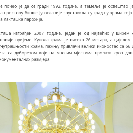
 почео је да се гради 1992. године, а темеље је освештао ј
 простору бивше Југославије зауставила су градњу храма која 
а лакташка парохија.
таша изграђен 2007. године, један је од највећих у шире
новије вријеме. Купола храма је висока 26 метара, а цијелом
 унутрашњости храма, пажњу привлачи велики иконостас са 66 
ета са дуборезом који на многим мјестима пролази кроз др
 монументалних размјера.