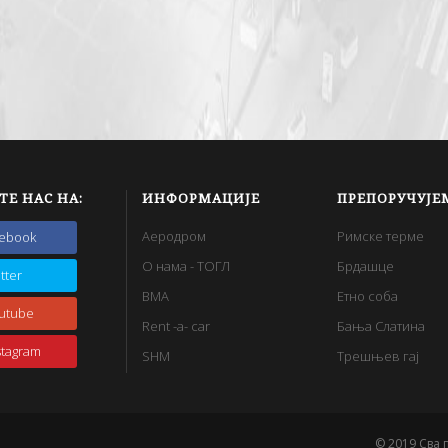
ТЕ НАС НА:
ИНФОРМАЦИЈЕ
ПРЕПОРУЧУЈЕ
Аеродром
Римске терме
cebook
О нама - ТОГЛ
Брдашце
itter
BMA
Етно соба
utube
Rent -a- car
Бања Слатина
stagram
SHM
Трешњев гај
© 2019 Сва 