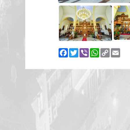
Facebook
Twitter
Viber
WhatsApp
Copy
Emai
Link