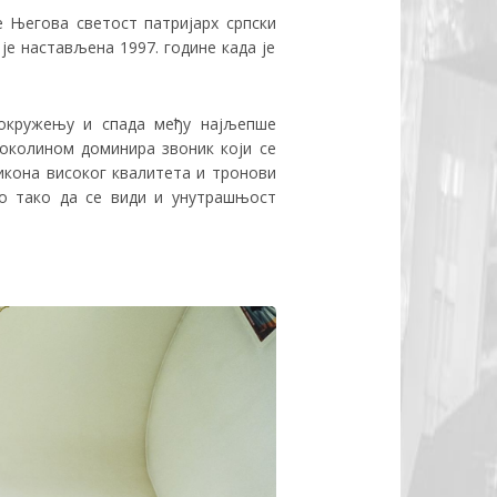
е Његова светост патријарх српски
је настављена 1997. године када је
м окружењу и спада међу најљепше
 околином доминира звоник који се
икона високог квалитета и тронови
во тако да се види и унутрашњост