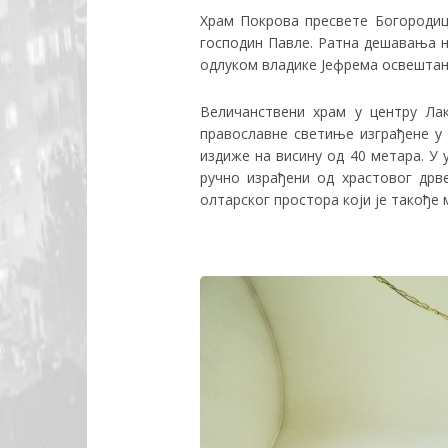
Храм Покрова пресвете Богородице
господин Павле. Ратна дешавања на
одлуком владике Јефрема освештан
Величанствени храм у центру Лак
православне светиње изграђене у 
издиже на висину од 40 метара. У
ручно израђени од храстовог дрв
олтарског простора који је такође