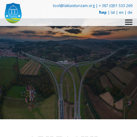
tool@laktasiturizam.org |
+ 387 (0)51 533 269
ћир
|
lat
|
en
|
de