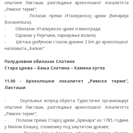
општине Лакташи, разгледање археолошког локалитета
„Римске терме“;
- Полазак према Италијанској цркви (Винарија
Bonaventura);
- Обилазак Италијанске цркве и виноградa;
- Одлазак у Ријечани, паркирање возила;
- Шетња уређеном стазом дужине 2 km до археолошког
налазишта „Балкис“
Полудневни обилазак Слатине
Стара црква – Бања Слатина – Камена кугла
11.00 - Археолошки локалитет „Римске терме“,
Лакташи
- Окупљање испред објекта Туристичке организације
општине Лакташи, разгледање археолошког локалитета
„Римске терме“;
- Полазак према Старој цркви „Брвнара“ из 1785. године
у Малом Блашку, споменику под заштитом државе;