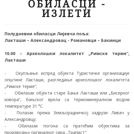
ОБИЛАСЦИ -
ИЗЛЕТИ
Полудневни обиласци Лијевча поља:
Лакташи – Александровац - Романовци – Бакинци
10.00 – Археолошки локалитет „Римске терме“,
Лакташи
-
Окупљање испред објекта Туристичке организације
општине Лакташи, разгледање археолошког локалитета
„Римске терме“;
-
Обилазак објекта старе Бање Лакташи или „Бисерног
извора“, бањског врела са термоминералном водом
температуре 31 °C.
-
Полазак према Земљорадничкој задрузи Ливач у
Александровцу;
-
Обилазак погона са пратећим објектима за
производњу оргиналног сира „Трапист“;