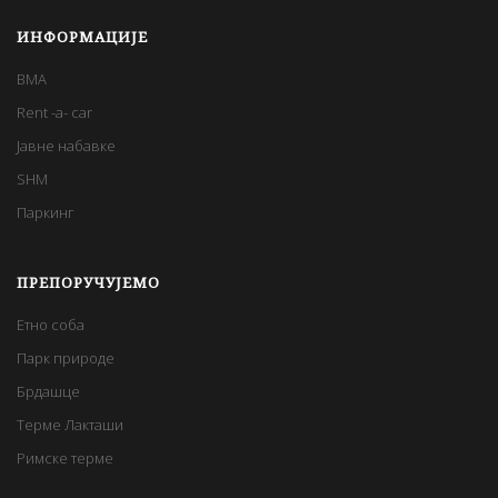
ИНФОРМАЦИЈЕ
BMA
Rent -a- car
Јавне набавке
SHM
Паркинг
ПРЕПОРУЧУЈЕМО
Етно соба
Парк природе
Брдашце
Терме Лакташи
Римске терме