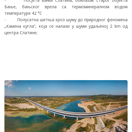
- Посјета Бањи Слатина, обилазак старог објекта
Бање, бањског врела са термоминералном водом
температуре 42 °C
- Полусатна шетња кроз шуму до природног феномена
„Камена кугла“, која се налази у шуми удаљеној 2 km oд
центра Слатине;