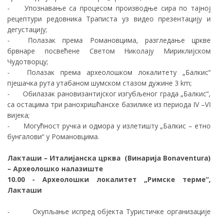
-
Упознавање са процесом производње сира по тајној
рецептури редовника Траписта уз видео презентацију и
дегустацију;
-
Полазак према Романовцима, разгледање цркве
брвнаре посвећене Светом Николају Мириклијском
Чудотворцу;
-
Полазак према археолошком локалитету „Балкис“
пјешачка рута утабаном шумском стазом дужине 3 km;
-
Обилазак рановизантијског изгубљеног града „Балкис“,
са остацима три ранохришћанске базилике из периода IV –VI
вијека;
-
Могућност ручка и одмора у излетишту „Балкис – етно
бунгалови“ у Романовцима.
Лакташи – Италијанска црква (Винарија Bonaventura)
– Aрхеолошко налазиште
10.00 - Археолошки локалитет „Римске терме“,
Лакташи
- Окупљање испред објекта Туристичке организације