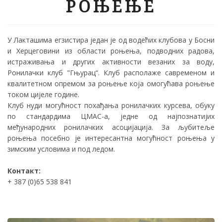
РОЊЕЊЕ
У Лакташима егзистира један је од водећих клубова у Босни
и Херцеговини из области роњења, подводних радова,
истраживања и других активности везаних за воду,
Ронилачки клуб "Гњурац“. Клуб располаже савременом и
квалитетном опремом за роњење која омогућава роњење
током цијеле године.
Клуб нуди могућност похађања ронилачких курсева, обуку
по стандардима ЦМАС-а, једне од најпознатијих
међународних ронилачких асоцијација. За љубитеље
роњења посебно је интересантна могућност роњења у
зимским условима и под ледом.
Контакт:
+ 387 (0)65 538 841