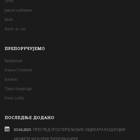
SHM
Јавне набавке
BMA
Rent -a- car
ПРЕПОРУЧУЈЕМО
Брдашце
Бања Слатина
Балкис
Парк природе
Етно соба
ПОСЛЕДЊЕ ДОДАНО
ПРЕГЛЕД УГОСТИТЕЉСКИХ ОБЈЕКАТА КОД КОЈИХ
03.06.2025
МОЖЕТЕ ИСКОРИСТИТИ ВАУЧЕРЕ