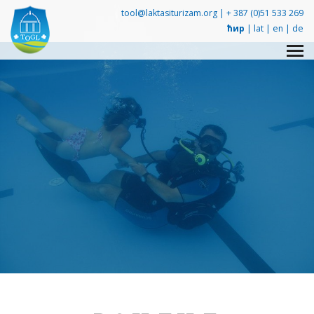
tool@laktasiturizam.org |
+ 387 (0)51 533 269
ћир
|
lat
|
en
|
de