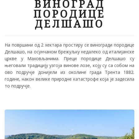
ВИНОГРАД
ПОРОДИЦЕ
ДЕЛШАШО
На површини од 2 хектара простиру се виногради породице
Делшашо, на осунчаном брежуљку недалеко од италијанске
цркве у Маховљанима. Преци породице Делшашо су
његовали традицију узгоја винове лозе, коју су са собом на
ово подручје донијели из околине града Трента 1882.
године, након велике природне катастрофе која је задесила
то подручје.