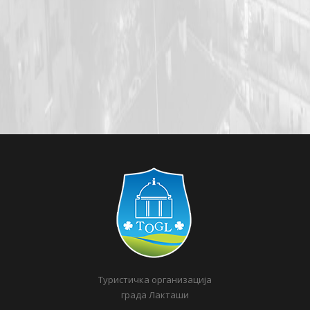
Туристичка организација
града Лакташи