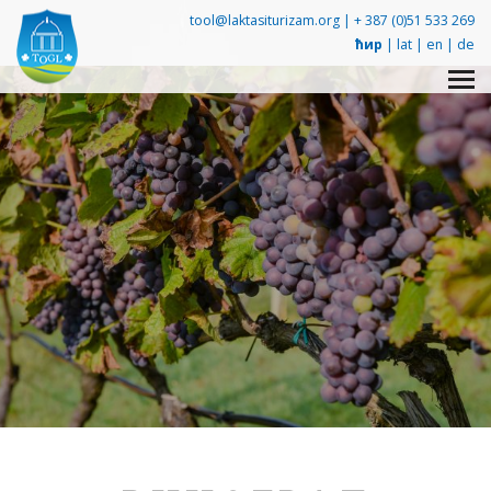
tool@laktasiturizam.org |
+ 387 (0)51 533 269
ћир
|
lat
|
en
|
de