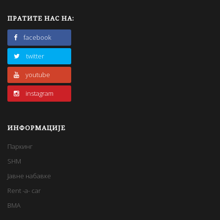
ПРАТИТЕ НАС НА:
facebook
twitter
youtube
instagram
ИНФОРМАЦИЈЕ
Паркинг
SHM
Јавне набавке
Rent -a- car
BMA