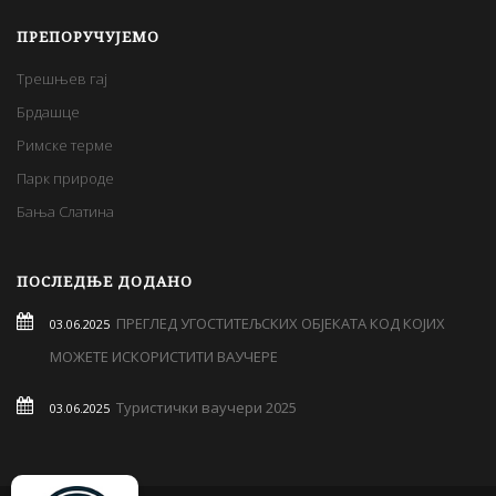
ПРЕПОРУЧУЈЕМО
Трешњев гај
Брдашце
Римске терме
Парк природе
Бања Слатина
ПОСЛЕДЊЕ ДОДАНО
ПРЕГЛЕД УГОСТИТЕЉСКИХ ОБЈЕКАТА КОД КОЈИХ
03.06.2025
МОЖЕТЕ ИСКОРИСТИТИ ВАУЧЕРЕ
Туристички ваучери 2025
03.06.2025