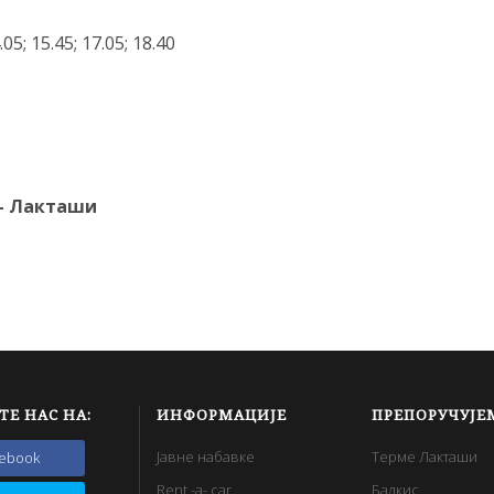
.05; 15.45; 17.05; 18.40
 – Лакташи
l
ТЕ НАС НА:
ИНФОРМАЦИЈЕ
ПРЕПОРУЧУЈЕ
Јавне набавке
Терме Лакташи
cebook
Rent -a- car
Балкис