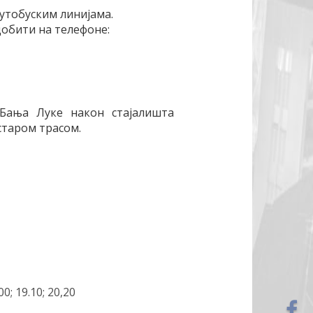
утобуским линијама.
обити на телефоне:
 Бања Луке након стајалишта
старом трасом.
.00; 19.10; 20,20