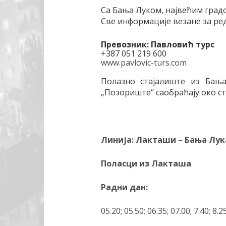
Са Бања Луком, највећим град
Све информације везане за р
Превозник: Павловић турс
+387 051 219 600
www.pavlovic-turs.com
Полазно стајалиште из Бања
„Позориште“ саобраћају око ст
Линија: Лакташи – Бања Лук
Поласци из Лакташа
Радни дан:
05.20; 05.50; 06.35; 07.00; 7.40; 8.2