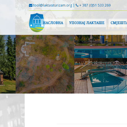
tool@laktasiturizam.org |
+ 387 (0)51 533 269
НАСЛОВНА
УПОЗНАЈ ЛАКТАШЕ
СМЈЕШТ