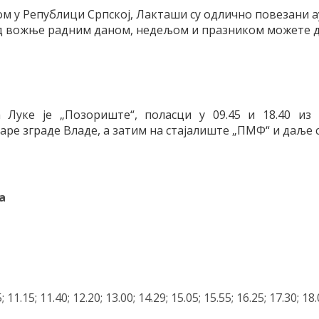
ом у Републици Српској, Лакташи су одлично повезани а
ед вожње радним даном, недељом и празником можете д
 Луке је „Позориште“, поласци у 09.45 и 18.40 из
аре зграде Владе, а затим на стајалиште „ПМФ“ и даље 
а
5; 11.15; 11.40; 12.20; 13.00; 14.29; 15.05; 15.55; 16.25; 17.30; 18