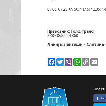
07.00; 07.25; 09.50; 11.15; 12.35; 14
Превозник: Голд транс
:
+387 065 644 868
Линија: Лакташи – Слатина
Facebook
Twitter
Viber
WhatsApp
Copy
Emai
Link
ПРАТИ
fa