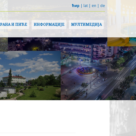
ћир
|
lat
|
en
|
de
ХРАНА И ПИЋЕ
ИНФОРМАЦИЈЕ
МУЛТИМЕДИЈА