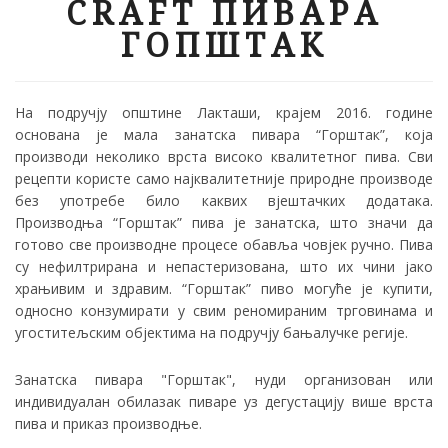
CRAFT ПИВАРА
ГОПШТАК
На подручју општине Лакташи, крајем 2016. године
основана је мала занатска пивара “Горштак”, која
производи неколико врста високо квалитетног пива. Сви
рецепти користе само најквалитетније природне производе
без употребе било каквих вјештачких додатака.
Производња “Горштак” пива је занатска, што значи да
готово све производне процесе обавља човјек ручно. Пива
су нефилтрирана и непастеризована, што их чини јако
храњивим и здравим. “Горштак” пиво могуће је купити,
односно конзумирати у свим реномираним трговинама и
угоститељским објектима на подручју бањалучке регије.
Занатска пивара "Горштак", нуди организован или
индивидуалан обилазак пиваре уз дегустацију више врста
пива и приказ производње.