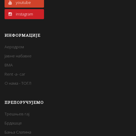
youtube
instagram
ИНФОРМАЦИЈЕ
Аеродром
Јавне набавке
BMA
Rent -a- car
О нама - ТОГЛ
ПРЕПОРУЧУЈЕМО
Трешњев гај
Брдашце
Бања Слатина