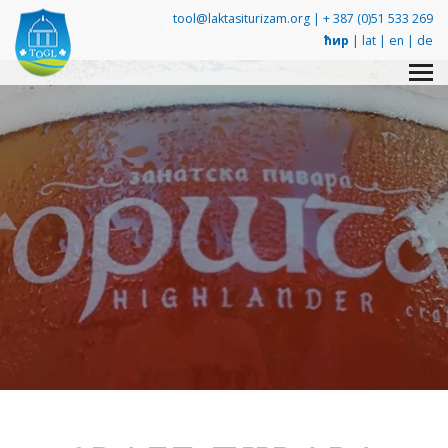
tool@laktasiturizam.org |
+ 387 (0)51 533 269
ћир
|
lat
|
en
|
de