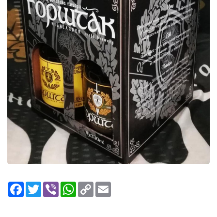
Facebook
Twitter
Viber
WhatsApp
Copy
Email
Link