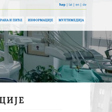
ћир
|
lat
|
en
|
de
ХРАНА И ПИЋЕ
ИНФОРМАЦИЈЕ
МУЛТИМЕДИЈА
ЦИЈЕ