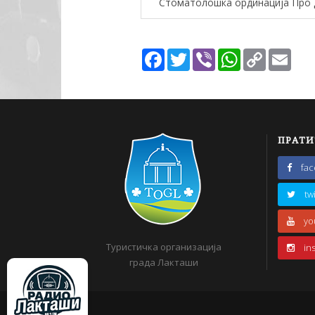
Стоматолошка ординација Про
Facebook
Twitter
Viber
WhatsApp
Copy
Emai
Link
ПРАТИ
fa
tw
yo
Туристичка организација
in
града Лакташи