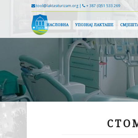
tool@laktasiturizam.org |
+ 387 (0)51 533 269
НАСЛОВНА
УПОЗНАЈ ЛАКТАШЕ
СМЈЕШТ
СТО