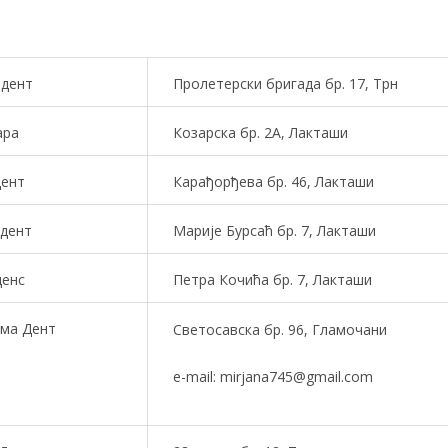
адент
Пролетерски бригада бр. 17, Трн
ара
Козарска бр. 2А, Лакташи
дент
Карађорђева бр. 46, Лакташи
дент
Марије Бурсаћ бр. 7, Лакташи
денс
Петра Кочића бр. 7, Лакташи
ма Дент
Светосавска бр. 96, Гламочани
e-mail: mirjana745@gmail.com