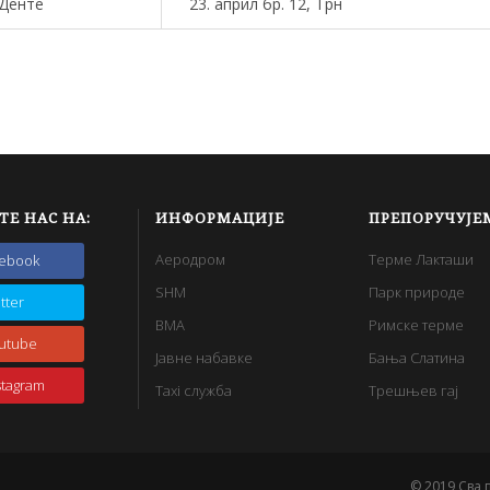
 Денте
23. април бр. 12, Трн
l
ТЕ НАС НА:
ИНФОРМАЦИЈЕ
ПРЕПОРУЧУЈЕ
Аеродром
Терме Лакташи
cebook
SHM
Парк природе
itter
BMA
Римске терме
utube
Јавне набавке
Бања Слатина
stagram
Taxi служба
Трешњев гај
© 2019 Сва 