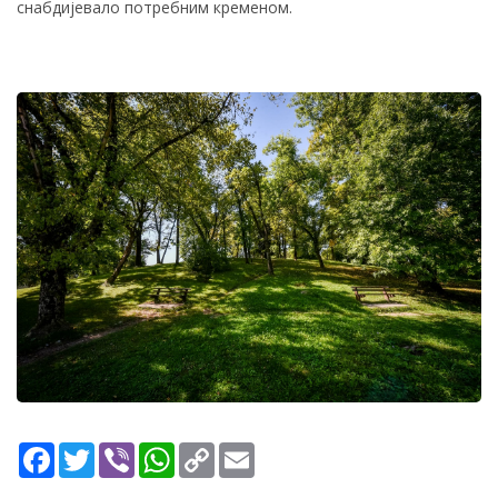
снабдијевало потребним кременом.
Facebook
Twitter
Viber
WhatsApp
Copy
Email
Link