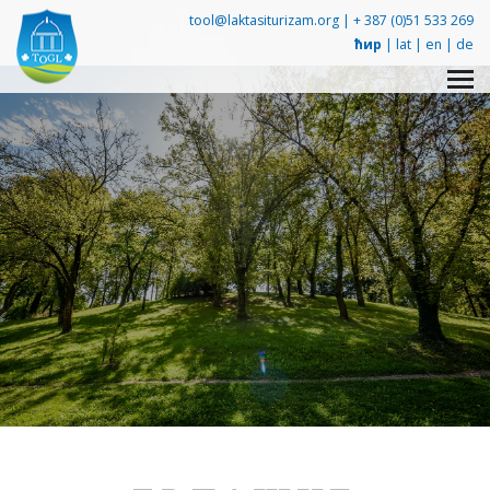
tool@laktasiturizam.org |
+ 387 (0)51 533 269
ћир
|
lat
|
en
|
de