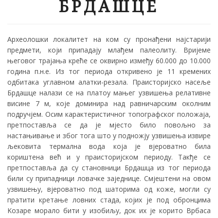
БРДАШЦЕ
Археолошки локалитет на ком су пронађени најстарији
предмети, који припадају млађем палеолиту. Вријеме
његовог трајања креће се оквирно између 60.000 до 10.000
година п.н.е. Из тог периода откривено је 11 кремених
одбитака углавном алатки-резала. Праисторијско насеље
Брдашце налази се на платоу мањег узвишења релативне
висине 7 м, које доминира над равничарским околним
подручјем. Осим карактеристичног топографског положаја,
претпоставља се да је мјесто било повољно за
настањивање и због тога што у подножју узвишења извире
љековита термална вода која је вјероватно била
кориштена већ и у праисторијском периоду. Такђе се
претпоставља да су становници Брдашца из тог периода
били су припадници ловачке заједнице. Смјештени на овом
узвишењу, вјероватно под шаторима од коже, могли су
пратити кретање ловних стада, којих је под обронцима
Kозаре морало бити у изобиљу, док их је корито Врбаса