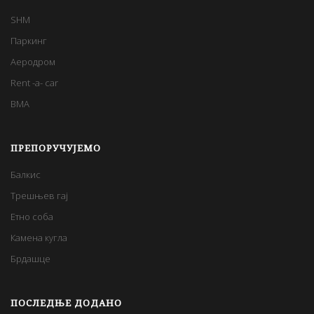
SHM
Паркинг
Аеродром
Rent -a- car
BMA
ПРЕПОРУЧУЈЕМО
Балкис
Трешњев гај
Етно соба
Камена кугла
Брдашце
ПОСЛЕДЊЕ ДОДАНО