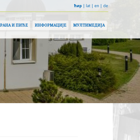
ћир
|
lat
|
en
|
de
ХРАНА И ПИЋЕ
ИНФОРМАЦИЈЕ
МУЛТИМЕДИЈА