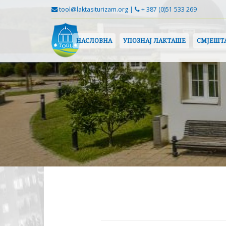
tool@laktasiturizam.org |
+ 387 (0)51 533 269
НАСЛОВНА
УПОЗНАЈ ЛАКТАШЕ
СМЈЕШТ