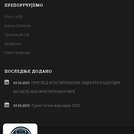
ПРЕПОРУЧУЈЕМО
Етно соба
Бања Слатина
Трешњев гај
Брдашце
Парк природе
ПОСЛЕДЊЕ ДОДАНО
ПРЕГЛЕД УГОСТИТЕЉСКИХ ОБЈЕКАТА КОД КОЈИХ
03.06.2025
МОЖЕТЕ ИСКОРИСТИТИ ВАУЧЕРЕ
Туристички ваучери 2025
03.06.2025