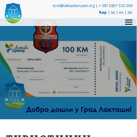
tool@laktasiturizam.org |
+ 387 (0)51 533 269
ћир
|
lat
|
en
|
de