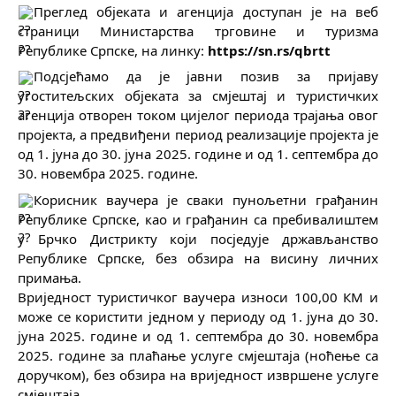
Преглед објеката и агенција доступан је на веб 
страници Министарства трговине и туризма 
Републике Српске, на линку: 
https://sn.rs/qbrtt
Подсјећамо да је јавни позив за пријаву 
угоститељских објеката за смјештај и туристичких 
агенција отворен током цијелог периода трајања овог 
пројекта, а предвиђени период реализације пројекта је 
од 1. јуна до 30. јуна 2025. године и од 1. септембра до 
30. новембра 2025. године.
Корисник ваучера је сваки пунољетни грађанин 
Републике Српске, као и грађанин са пребивалиштем 
у Брчко Дистрикту који посједује држављанство 
Републике Српске, без обзира на висину личних 
примања.
Вриједност туристичког ваучера износи 100,00 КМ и 
може се користити једном у периоду од 1. јуна до 30. 
јуна 2025. године и од 1. септембра до 30. новембра 
2025. године за плаћање услуге смјештаја (ноћење са 
доручком), без обзира на вриједност извршене услуге 
смјештаја.