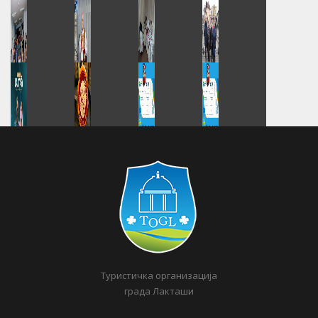
Туристичка организација
града Лакташи