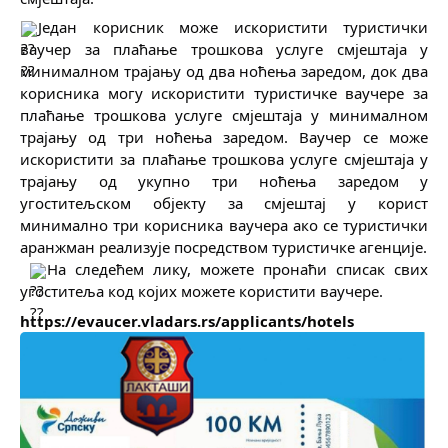
Један корисник може искористити туристички 
ваучер за плаћање трошкова услуге смјештаја у 
минималном трајању од два ноћења заредом, док два 
корисника могу искористити туристичке ваучере за 
плаћање трошкова услуге смјештаја у минималном 
трајању од три ноћења заредом. Ваучер се може 
искористити за плаћање трошкова услуге смјештаја у 
трајању од укупно три ноћења заредом у 
угоститељском објекту за смјештај у корист 
минимално три корисника ваучера ако се туристички 
аранжман реализује посредством туристичке агенције.
На следећeм лику, можете пронаћи списак свих 
угоститеља код којих можете користити ваучере.
https://evaucer.vladars.rs/applicants/hotels