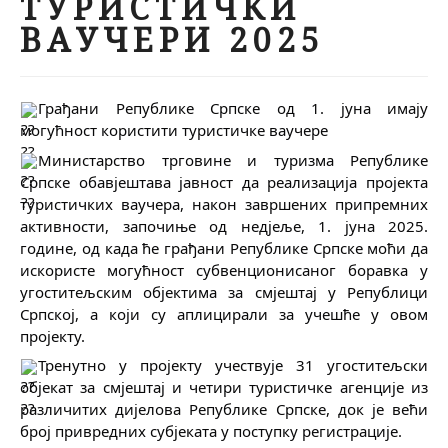
ТУРИСТИЧКИ
ВАУЧЕРИ 2025
Грађани Републике Српске од 1. јуна имају 
могућност користити туристичке ваучере
​Министарство трговине и туризма Републике 
Српске обавјештава јавност да реализација пројекта 
туристичких ваучера, након завршених припремних 
активности, започиње од недјеље, 1. јуна 2025. 
године, од када ће грађани Републике Српске моћи да 
искористе могућност субвенционисаног боравка у 
угоститељским објектима за смјештај у Републици 
Српској, а који су аплицирали за учешће у овом 
пројекту. 
Тренутно у пројекту учествује 31 угоститељски 
објекат за смјештај и четири туристичке агенције из 
различитих дијелова Републике Српске, док је већи 
број привредних субјеката у поступку регистрације.