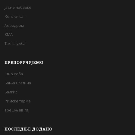
Јавне набавке
Rent -a- car
Аеродром
BMA
Taxi служба
ПРЕПОРУЧУЈЕМО
Етно соба
Бања Слатина
Балкис
Римске терме
Трешњев гај
ПОСЛЕДЊЕ ДОДАНО