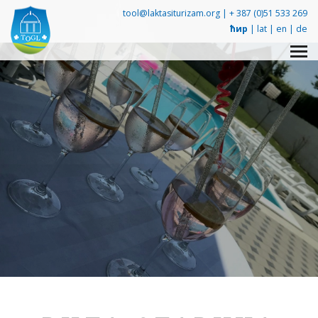
tool@laktasiturizam.org |
+ 387 (0)51 533 269
ћир
|
lat
|
en
|
de