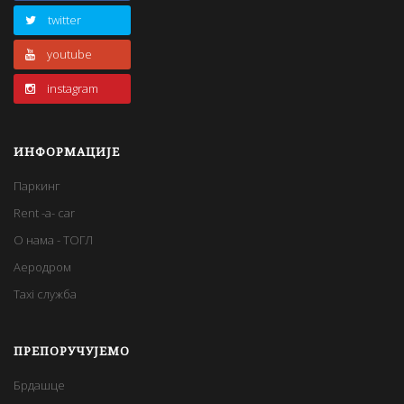
twitter
youtube
instagram
ИНФОРМАЦИЈЕ
Паркинг
Rent -a- car
О нама - ТОГЛ
Аеродром
Taxi служба
ПРЕПОРУЧУЈЕМО
Брдашце