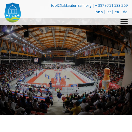
tool@laktasiturizam.org |
+ 387 (0)51 533 269
ћир
|
lat
|
en
|
de