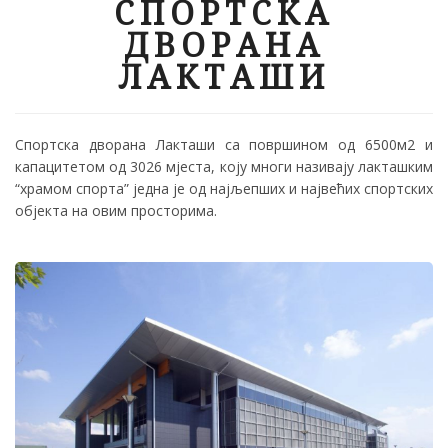
СПОРТСКА
ДВОРАНА
ЛАКТАШИ
Спортска дворана Лакташи са површином од 6500м2 и
капацитетом од 3026 мјеста, коју многи називају лакташким
“храмом спорта” једна је од најљепших и највећих спортских
објекта на овим просторима.