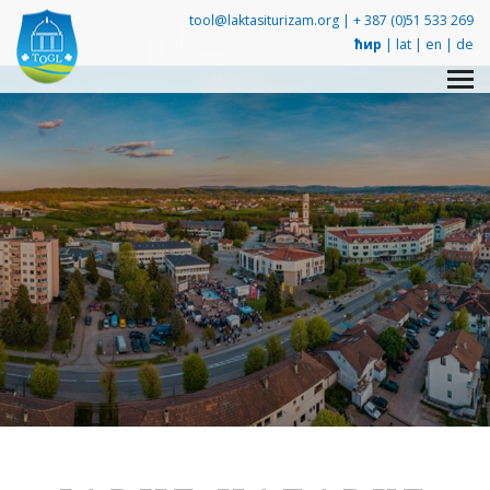
tool@laktasiturizam.org |
+ 387 (0)51 533 269
ћир
|
lat
|
en
|
de