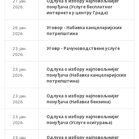
27. јан.
Одлука о избору најповољнијег
2026.
понуђача (Услуге бесплатног
интернета у центру Града)
26. јан.
Уговор - Набавка канцеларијских
2026.
потрепштина
23. јан.
Уговр - Рачуноводствене услуге
2026.
23. јан.
Одлука о избору најповољнијег
2026.
понуђача (Набавка канцеларијских
потрепштина)
23. јан.
Одлука о избору најповољнијег
2026.
понуђача (Набавка бензина)
23. јан.
Одлука о избору најповољнијег
2026.
понуђача (Услуге осигурања)
23. јан.
Одлука о избору најповољнијег