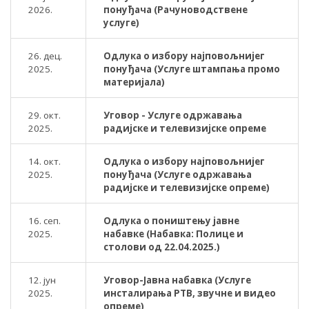
2026.
понуђача (Рачуноводствене
услуге)
26. дец.
Одлука о избору најповољнијег
2025.
понуђача (Услуге штампања промо
материјала)
29. окт.
Уговор - Услуге одржавања
2025.
радијске и телевизијске опреме
14. окт.
Одлука о избору најповољнијег
2025.
понуђача (Услуге одржавања
радијске и телевизијске опреме)
16. сеп.
Одлука о поништењу јавне
2025.
набавке (Набавка: Полице и
столови од 22.04.2025.)
12. јун
Уговор-Јавна набавка (Услуге
2025.
инсталирања РТВ, звучне и видео
опреме)