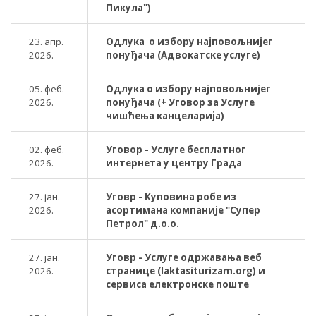
Пикула")
23. апр.
Одлука о избору најповољнијег
2026.
понуђача (Адвокатске услуге)
05. феб.
Одлука о избору најповољнијег
2026.
понуђача (+ Уговор за Услуге
чишћења канцеларија)
02. феб.
Уговор - Услуге бесплатног
2026.
интернета у центру Града
27. јан.
Уговр - Куповина робе из
2026.
асортимана компаније "Супер
Петрол" д.о.о.
27. јан.
Уговр - Услуге одржавања веб
2026.
странице (laktasiturizam.org) и
сервиса електронске поште