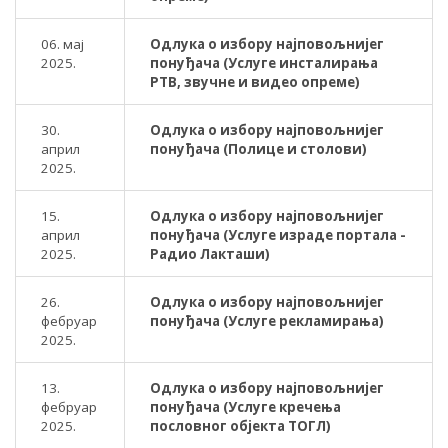
06. мај
Одлука о избору најповољнијег
2025.
понуђача (Услуге инсталирања
РТВ, звучне и видео опреме)
30.
Одлука о избору најповољнијег
април
понуђача (Полице и столови)
2025.
15.
Одлука о избору најповољнијег
април
понуђача (Услуге израде портала -
2025.
Радио Лакташи)
26.
Одлука о избору најповољнијег
фебруар
понуђача (Услуге рекламирања)
2025.
13.
Одлука о избору најповољнијег
фебруар
понуђача (Услуге кречења
2025.
пословног објекта ТОГЛ)