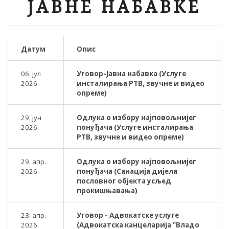
ЈАВНЕ НАБАВКЕ
Датум
Опис
06. јул
Уговор-Јавна набавка (Услуге
2026.
инсталирања РТВ, звучне и видео
опреме)
29. јун
Одлука о избору најповољнијег
2026.
понуђача (Услуге инсталирања
РТВ, звучне и видео опреме)
29. апр.
Одлука о избору најповољнијег
2026.
понуђача (Санација дијела
пословног објекта усљед
прокишњавања)
23. апр.
Уговор - Адвокатске услуге
2026.
(Адвокатска канцеларија "Владо