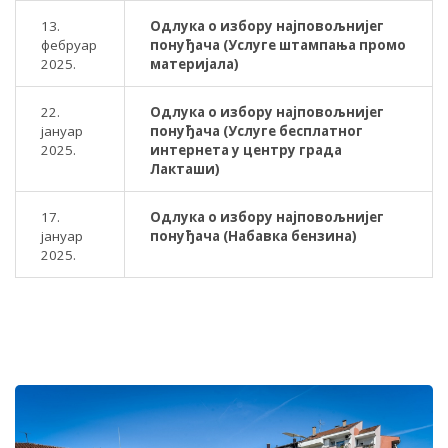
13.
Одлука о избору најповољнијег
фебруар
понуђача (Услуге штампања промо
2025.
материјала)
22.
Одлука о избору најповољнијег
јануар
понуђача (Услуге бесплатног
2025.
интернета у центру града
Лакташи)
17.
Одлука о избору најповољнијег
јануар
понуђача (Набавка бензина)
2025.