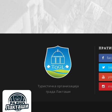
ПРАТИ
fa
tw
yo
Туристичка организација
in
града Лакташи