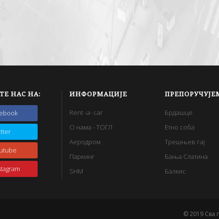
ТЕ НАС НА:
ИНФОРМАЦИЈЕ
ПРЕПОРУЧУЈЕ
Rent -a- car
Брдашце
cebook
О нама - ТОГЛ
Етно соба
itter
Аеродром
Трешњев гај
utube
Паркинг
Бања Слатина
stagram
SHM
Балкис
© 2019 Сва 