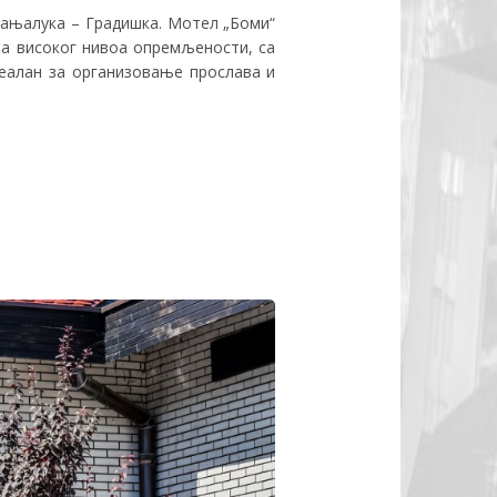
Бањалука – Градишка. Мотел „Боми“
на високог нивоа опремљености, са
деалан за организовање прослава и