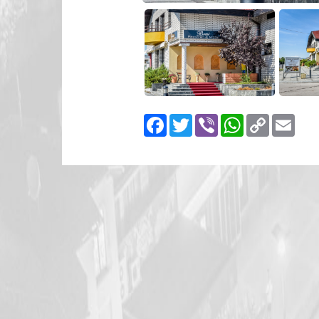
Facebook
Twitter
Viber
WhatsApp
Copy
Emai
Link