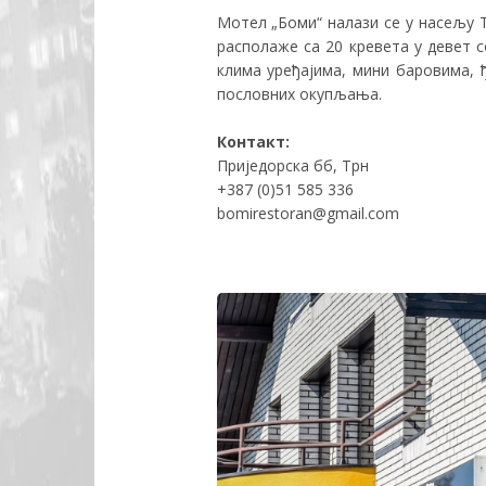
Мотел „Боми“ налази се у насељу 
располаже са 20 кревета у девет 
клима уређајима, мини баровима, 
пословних окупљања.
Контакт:
Приједорска бб, Трн
+387 (0)51 585 336
bomirestoran@gmail.com