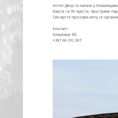
Хотел Двор се налази у Клашницама,
башта са 90 мјеста, пространи пар
Све врсте прослава могу се организ
Контакт:
Клашнице бб,
+387 66 332 367