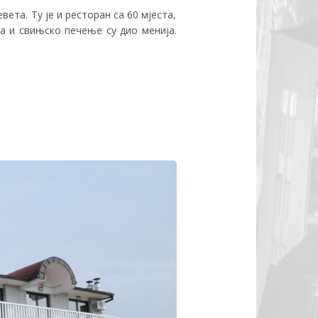
ета. Ту је и ресторан са 60 мјеста,
на и свињско печење су дио менија.