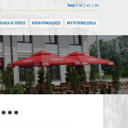
ћир
|
lat
|
en
|
de
ХРАНА И ПИЋЕ
ИНФОРМАЦИЈЕ
МУЛТИМЕДИЈА
***