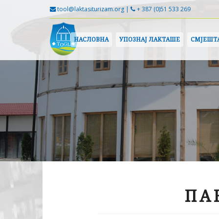
tool@laktasiturizam.org |
+ 387 (0)51 533 269
НАСЛОВНА
УПОЗНАЈ ЛАКТАШЕ
СМЈЕШТ
ПА