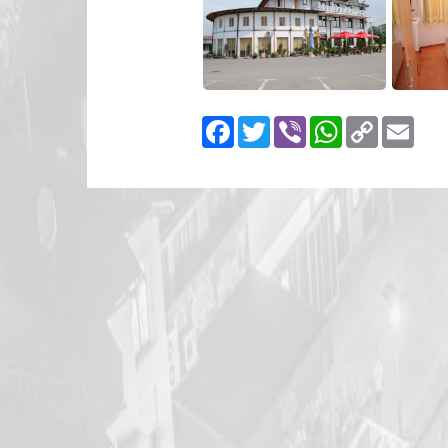
Facebook
Twitter
Viber
WhatsApp
Copy
Emai
Link