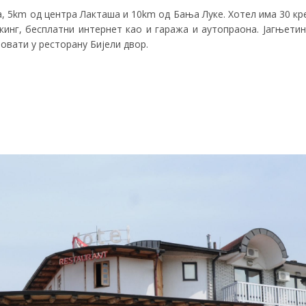
 5km од центра Лакташа и 10km од Бања Луке. Хотел има 30 крев
кинг, бесплатни интернет као и гаража и аутопраона. Јагњети
овати у ресторану Бијели двор.