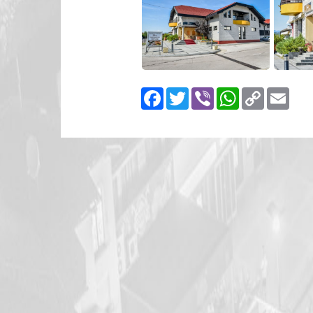
Facebook
Twitter
Viber
WhatsApp
Copy
Emai
Link