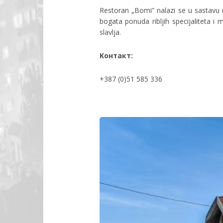
Restoran „Bomi” nalazi se u sastavu
bogata ponuda ribljih specijaliteta i
slavlja.
Koнтакт:
+387 (0)51 585 336