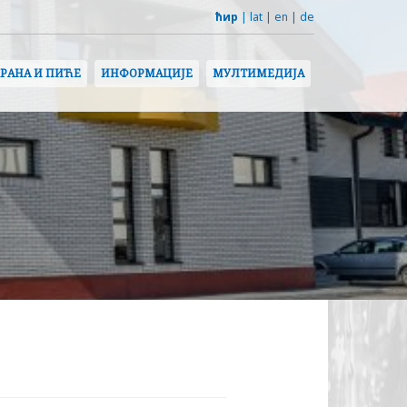
ћир
|
lat
|
en
|
de
ХРАНА И ПИЋЕ
ИНФОРМАЦИЈЕ
МУЛТИМЕДИЈА