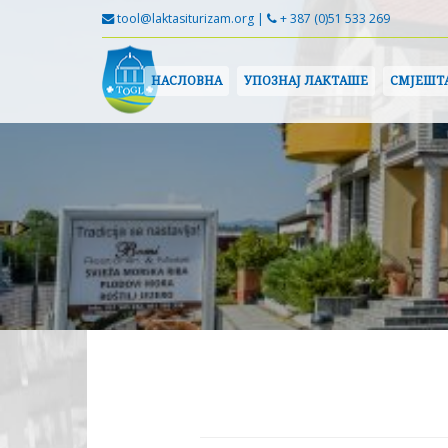
tool@laktasiturizam.org |
+ 387 (0)51 533 269
НАСЛОВНА
УПОЗНАЈ ЛАКТАШЕ
СМЈЕШТ