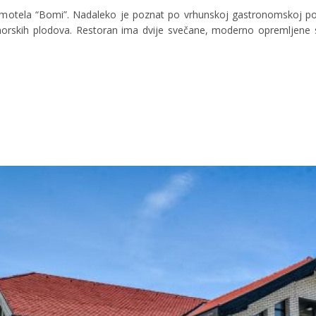
 motela “Bomi”. Nadaleko je poznat po vrhunskoj gastronomskoj pon
 morskih plodova. Restoran ima dvije svečane, moderno opremljene s