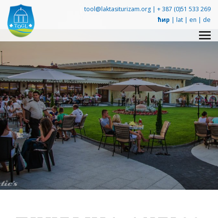
tool@laktasiturizam.org |
+ 387 (0)51 533 269
ћир
|
lat
|
en
|
de