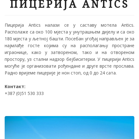
ПИЦЕРИЈА АNTICS
Пицерија Antics налази се у саставу мотела Antics.
Располаже са око 100 мјеста у унутрашњем дијелу и са око
180 мјеста у љетној башти. Посебан угођај направљен је за
најмлађе госте којима су на располагању простране
играонице, како у затвореном, тако и на отвореном
простору, уз стални надзор бејбиситерки. У пицерији Аntics
могуће је организовати рођендане и друге врсте прослава.
Радно вријеме пицерије је нон стоп, од 0 до 24 сата.
Koнтакт:
+387 (0)51 530 333