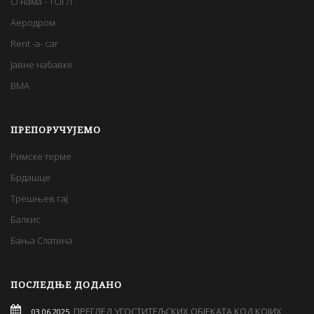
О нама - ТОГЛ
Аеродром
Rent -a- car
Јавне набавке
BMA
ПРЕПОРУЧУЈЕМО
Римске терме
Брдашце
Трешњев гај
Балкис
Бања Слатина
ПОСЛЕДЊЕ ДОДАНО
ПРЕГЛЕД УГОСТИТЕЉСКИХ ОБЈЕКАТА КОД КОЈИХ
03.06.2025