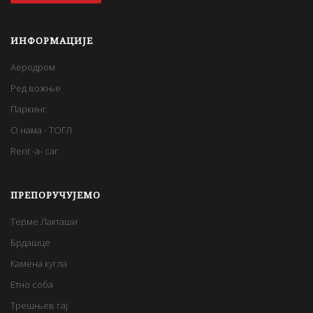
ИНФОРМАЦИЈЕ
Аеродром
Ред вожње
Паркинг
О нама - ТОГЛ
Rent -a- car
ПРЕПОРУЧУЈЕМО
Терме Лакташи
Брдашце
Камена кугла
Етно соба
Трешњев гај