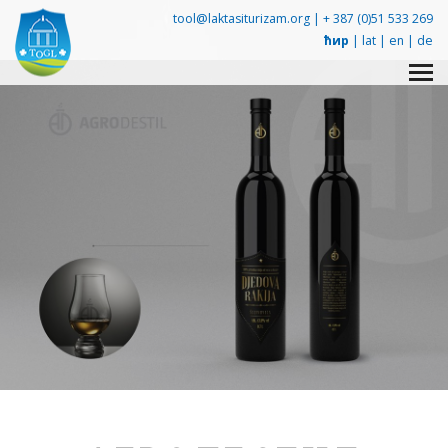
tool@laktasiturizam.org |
+ 387 (0)51 533 269
ћир
|
lat
|
en
|
de