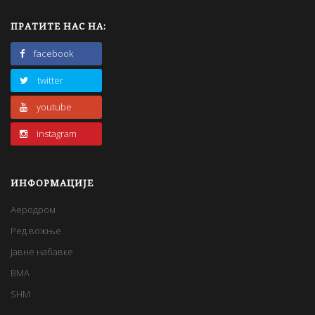
ПРАТИТЕ НАС НА:
facebook
twitter
youtube
instagram
ИНФОРМАЦИЈЕ
Аеродром
Ред вожње
Јавне набавке
BMA
SHM