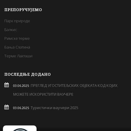
ПРЕПОРУЧУЈЕМО
Парк природе
Балкис
Римске терме
Бања Слатина
Терме Лакташи
ПОСЛЕДЊЕ ДОДАНО
ПРЕГЛЕД УГОСТИТЕЉСКИХ ОБЈЕКАТА КОД КОЈИХ
03.06.2025
МОЖЕТЕ ИСКОРИСТИТИ ВАУЧЕРЕ
Туристички ваучери 2025
03.06.2025