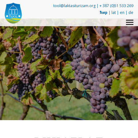
tool@laktasiturizam.org |
+ 387 (0)51 533 269
ћир
|
lat
|
en
|
de