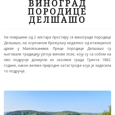
ВИНОГРАД
ПОРОДИЦЕ
ДЕЛШАШО
На површини од 2 хектара простиру се виногради породице
Делшашо, на осунчаном брежуљку недалеко од италијанске
цркве у Маховљанима. Преци породице Делшашо су
његовали традицију узгоја винове лозе, коју су са собом на
ово подручје донијели из околине града Трента 1882.
године, након велике природне катастрофе која је задесила
то подручје.