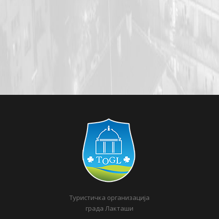
Туристичка организација
града Лакташи