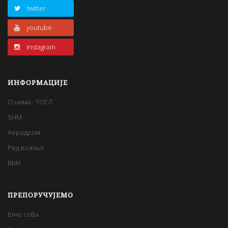
twitter
youtube
instagram
ИНФОРМАЦИЈЕ
О нама - ТОГЛ
SHM
Аеродром
Ред вожње
BMA
ПРЕПОРУЧУЈЕМО
Етно соба