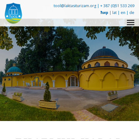
tool@laktasiturizam.org |
+ 387 (0)51 533 269
ћир
|
lat
|
en
|
de