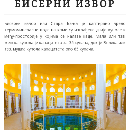
БИСЕРНИ ИЗВОР
Бисерни извор или Стара Бања је каптирано врело
термоминералне воде на коме су изграђене двије куполе и
међу-просторије у којима се налазе каде. Мала или тзв.
женска купола је капацитета за 35 купача, док је Велика или
тзв. мушка купола капацитета око 65 купача.