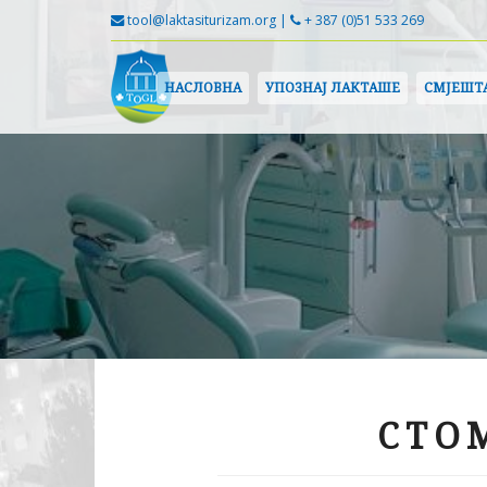
tool@laktasiturizam.org |
+ 387 (0)51 533 269
НАСЛОВНА
УПОЗНАЈ ЛАКТАШЕ
СМЈЕШТ
СТО