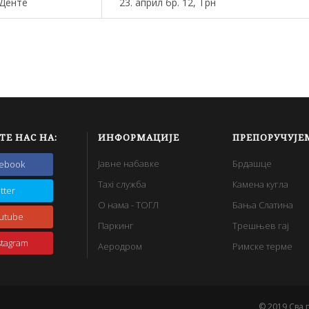
 Денте
23. април бр. 12, Трн
l
ТЕ НАС НА:
ИНФОРМАЦИЈЕ
ПРЕПОРУЧУЈЕ
Јавне набавке
Брдашце
cebook
Taxi служба
Камена кугла
itter
О нама - ТОГЛ
Бања Слатина
utube
Паркинг
Трешњев гај
stagram
Аеродром
Римске терме
© 2019 Сва 