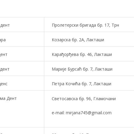
адент
Пролетерски бригада бр. 17, Трн
ара
Козарска бр. 2А, Лакташи
дент
Карађорђева бр. 46, Лакташи
дент
Марије Бурсаћ бр. 7, Лакташи
денс
Петра Кочића бр. 7, Лакташи
ма Дент
Светосавска бр. 96, Гламочани
e-mail: mirjana745@gmail.com