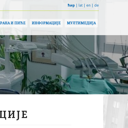
ћир
|
lat
|
en
|
de
ХРАНА И ПИЋЕ
ИНФОРМАЦИЈЕ
МУЛТИМЕДИЈА
ЦИЈЕ