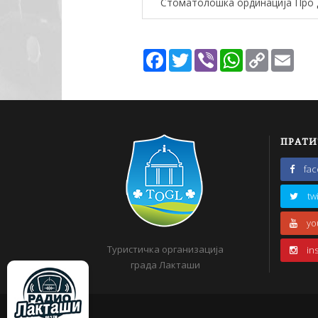
Стоматолошка ординација Про
Facebook
Twitter
Viber
WhatsApp
Copy
Emai
Link
ПРАТИ
fa
tw
yo
Туристичка организација
in
града Лакташи