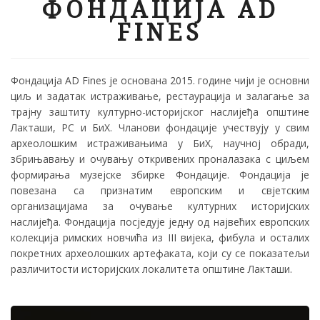
ФОНДАЦИЈА AD
FINES
Фондација AD Fines је основана 2015. године чији је основни
циљ и задатак истраживање, рестаурација и залагање за
трајну заштиту културно-историјског наслијеђа општине
Лакташи, РС и БиХ. Чланови фондације учествују у свим
археолошким истраживањима у БиХ, научној обради,
збрињавању и очувању откривених проналазака с циљем
формирања музејске збирке Фондације. Фондација je
повезана са признатим европским и свјетским
организацијама за очување културних историјских
наслијеђа. Фондација посједује једну од највећих европских
колекција римских новчића из III вијека, фибула и осталих
покретних археолошких артефаката, који су се показатељи
различитости историјских локалитета општине Лакташи.