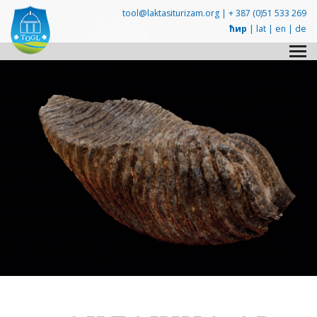
tool@laktasiturizam.org |
+ 387 (0)51 533 269
ћир
|
lat
|
en
|
de