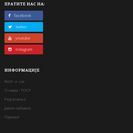
ПРАТИТЕ НАС НА:
facebook
twitter
youtube
instagram
ИНФОРМАЦИЈЕ
Rent -a- car
О нама - ТОГЛ
Ред вожње
Јавне набавке
Паркинг