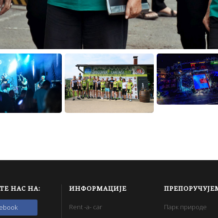
l
ТЕ НАС НА:
ИНФОРМАЦИЈЕ
ПРЕПОРУЧУЈЕ
Rent -a- car
Парк природе
cebook