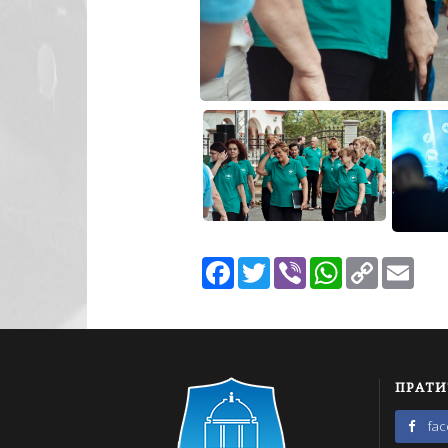
Facebook
Twitter
Viber
WhatsApp
Copy
Emai
Link
ПРАТИ
fa