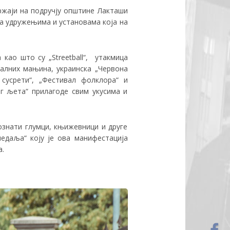
ржаји на подручју општине Лакташи
са удружењима и установама која на
као што су „Streetball“, утакмица
налних мањина, украинска „Червона
сусрети“, „Фестивал фолклора“ и
г љета“ прилагоде свим укусима и
познати глумци, књижевници и друге
едаља“ коју је ова манифестација
а.