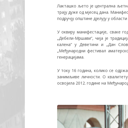
Лакташко љето је централна љетна
трају дуже од мјесец дана. Манифе
подручју општине дјелују у области 
У оквиру манифестације, сваке го
„Дебели-Мршави“, чија је традици
калена“ у Деветини и „Дан Слов
„Међународни фестивал аматерско
генерацијама.
У току 16 година, колико се одржа
занимљиве личности. О квалитету
освојила 2012. године на Међународ