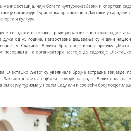
 манифестација, чији богати културно-забавни и спортски сад
стацију организује Туристичка организација Лакташи у сарадњи 
спорта и културе.
дине се одржи неколико традиционалних спортских надметања 
ја дужа од 45 година. Неизоставна дешавања су и дани нацио
енаца“ у Слатини. Велики број посјетилаца привуку „Мото 
г позоришта", а организатори настоје да садржаје „Лакташко
ва, „Лакташко љето“ су увеличале бројне естрадне звијезде, 
 „Лакташког љета“ најбоље говори награда „Велика златна м
ном сајму туризма у Новом Саду али и све већи број посјетилац