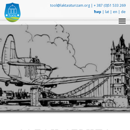
tool@laktasiturizam.org |
+ 387 (0)51 533 269
ћир
|
lat
|
en
|
de