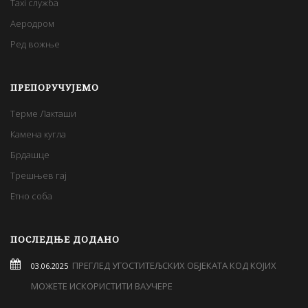
Taxi служба
Аеродром
Ред вожње
ПРЕПОРУЧУЈЕМО
Терме Лакташи
Камена кугла
Брдашце
Трешњев гај
Етно соба
ПОСЛЕДЊЕ ДОДАНО
ПРЕГЛЕД УГОСТИТЕЉСКИХ ОБЈЕКАТА КОД КОЈИХ
03.06.2025
МОЖЕТЕ ИСКОРИСТИТИ ВАУЧЕРЕ