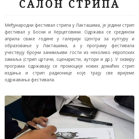
САЛОН СТРИПА
Међународни фестивал стрипа у Лакташима, је једини стрип
фестивал у Босни и Херцеговини. Одржава се средином
априла сваке године у галерији Центра за културу и
образовање у Лакташима, а у програму фестивала
учествују бројни занимљиви гости из неколико европских
замаља (стрип цртачи, сценаристи, аутори и др.). У оквиру
програма одржавају се промоције нових домаћих стрип
издања и стрип радионице које трају све вријеме
одржавања фестивала.