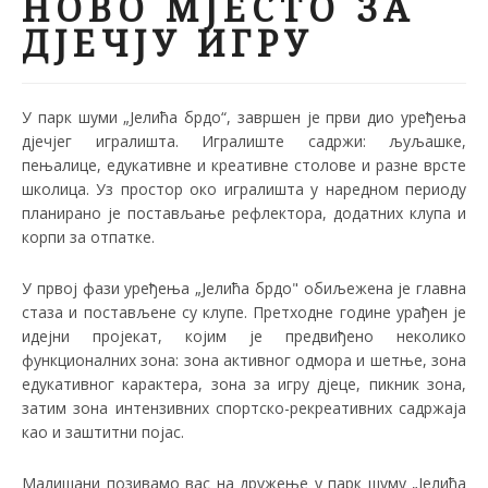
НОВО МЈЕСТО ЗА
ДЈЕЧЈУ ИГРУ
У парк шуми „Јелића брдо“, завршен је први дио уређења
дјечјег игралишта. Игралиште садржи: љуљашке,
пењалице, едукативне и креативне столове и разне врсте
школица. Уз простор око игралишта у наредном периоду
планирано је постављање рефлектора, додатних клупа и
корпи за отпатке.
У првој фази уређења „Јелића брдо" обиљежена је главна
стаза и постављене су клупе. Претходне године урађен је
идејни пројекат, којим је предвиђено неколико
функционалних зона: зона активног одмора и шетње, зона
едукативног карактера, зона за игру дјеце, пикник зона,
затим зона интензивних спортско-рекреативних садржаја
као и заштитни појас.
Малишани позивамо вас на дружење у парк шуму „Јелића