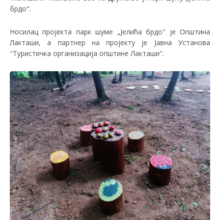
брдо".
Носилац пројекта парк шуме
„Јелића брдо" је Општина
Лакташи, а партнер на пројекту је Јавна Установа
"Туристичка организација општине Лакташи".