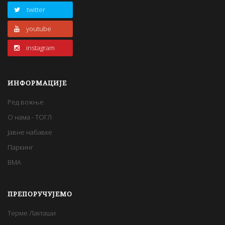
twitter
youtube
instagram
ИНФОРМАЦИЈЕ
Ред вожње
О нама - ТОГЛ
Јавне набавке
Паркинг
BMA
ПРЕПОРУЧУЈЕМО
Терме Лакташи