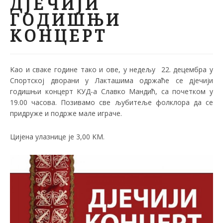
ДЈЕЧИЈИ
ГОДИШЊИ
КОНЦЕРТ
Kао и сваке године тако и ове, у недељу 22. децембра у
Спортској дворани у Лакташима одржаће се дјечији
годишњи концерт KУД-а Славко Мандић, са почетком у
19.00 часова. Позивамо све љубитеље фолклора да се
придруже и подрже мале играче.
Цијена улазнице је 3,00 KМ.