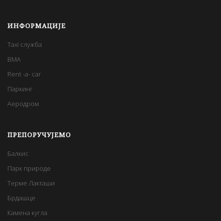
ИНФОРМАЦИЈЕ
Taxi служба
BMA
Rent -a- car
Паркинг
Аеродром
ПРЕПОРУЧУЈЕМО
Балкис
Парк природе
Терме Лакташи
Брдашце
Камена кугла