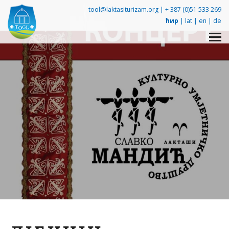
tool@laktasiturizam.org |
+ 387 (0)51 533 269
ћир
|
lat
|
en
|
de