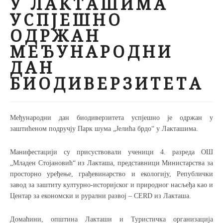
У ЛАКТАШИМА
УСПЈЕШНО
ОДРЖАН
МЕЂУНАРОДНИ
ДАН
БИОДИВЕРЗИТЕТА
Meђународни дан биодиверзитета
успјешно је одржан
у
заштићеном подручју Парк шума „Јелића брдо“ у Лакташима.
Манифестацији су присуствовали ученици 4. разреда ОШ
„Младен Стојановић“ из Лакташа, представници Министарства за
просторно уређење, грађевинарство и екологију, Републички
завод за заштиту културно-историјског и природног насљеђа као и
Центар за економски и рурални развој – CERD из Лакташа.
Домаћини, општина Лакташи и Туристичка организација