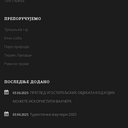
Taxi служба
ПРЕПОРУЧУЈЕМО
Трешњев гај
Етно соба
Парк природе
Терме Лакташи
Римске терме
ПОСЛЕДЊЕ ДОДАНО
ПРЕГЛЕД УГОСТИТЕЉСКИХ ОБЈЕКАТА КОД КОЈИХ
03.06.2025
МОЖЕТЕ ИСКОРИСТИТИ ВАУЧЕРЕ
Туристички ваучери 2025
03.06.2025