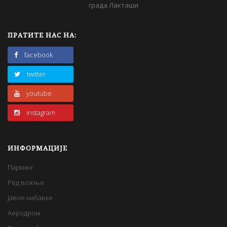
града Лакташи
ПРАТИТЕ НАС НА:
facebook
twitter
youtube
instagram
ИНФОРМАЦИЈЕ
Паркинг
Ред вожње
Јавне набавке
Аеродром