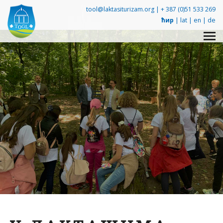
tool@laktasiturizam.org |
+ 387 (0)51 533 269
ћир
|
lat
|
en
|
de