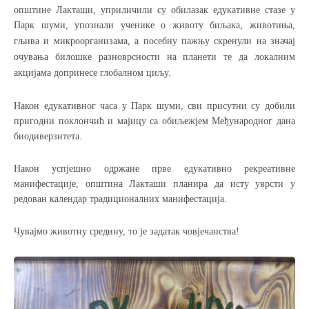
општине Лакташи, уприличили су обилазак едукативне стазе у
Парк шуми, упознали ученик
е о
животу биљака, животиња,
гљива и микроорганизама, а посебну
пажњу скренули на значај
очувања билошке разноврсности на планети те да локалним
акцијама допринесе глобалном циљу.
Након едукативног часа у Парк шуми, сви присутни су добили
пригодни поклончић и мајицу са обиљежјем
Међународног дан
а
биодиверзитета
.
Након успјешно одржане прве едукативно рекреативне
манифестације, општина Лакташи планира да исту уврсти у
редован календар традиционалних манифестација.
Чувајмо животну средину, то је задатак човјечанства!