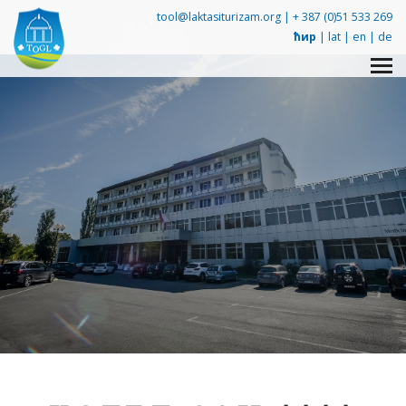
tool@laktasiturizam.org |
+ 387 (0)51 533 269
ћир
|
lat
|
en
|
de