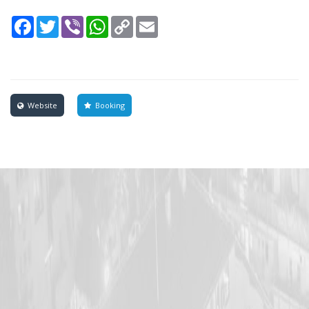
Facebook
Twitter
Viber
WhatsApp
Copy
Email
Link
Website
Booking