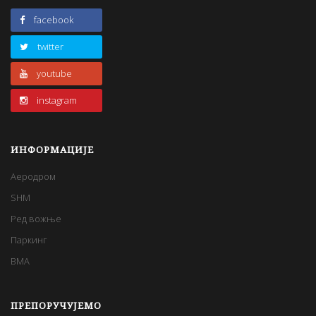
facebook
twitter
youtube
instagram
ИНФОРМАЦИЈЕ
Аеродром
SHM
Ред вожње
Паркинг
BMA
ПРЕПОРУЧУЈЕМО