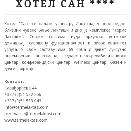
ХОТЕЛ САН ****
Хотел “Сан” се налази у центру Лакташа, у непосредној
близини чувене Бање Лакташи и дио је комплекса “Терме
Лакташи”. Својим гостима нуди врхунски естетски
доживљај, савршену функционалност и висок квалитет
услуга. У свом саставу има 69 соба и девет луксузно
опремљених апартмана, здравствено-рехабилитациони
центар, конференцијски центар, wellness центар, базен и
друге садржаје.
Контакт:
Карађорђева 44
+387 (0)51 532 256
+387 (0)51 533 043
Info@termelaktasi.com
rezervacije@termelaktasi.com
www.termelaktasi.com