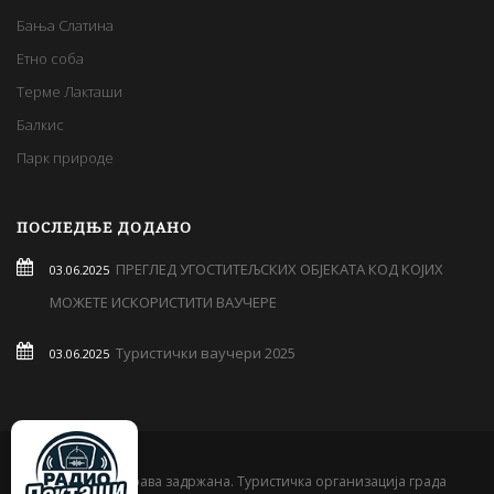
Бања Слатина
Етно соба
Терме Лакташи
Балкис
Парк природе
ПОСЛЕДЊЕ ДОДАНО
ПРЕГЛЕД УГОСТИТЕЉСКИХ ОБЈЕКАТА КОД КОЈИХ
03.06.2025
МОЖЕТЕ ИСКОРИСТИТИ ВАУЧЕРЕ
Туристички ваучери 2025
03.06.2025
© 2019 Сва права задржана. Туристичка организација града