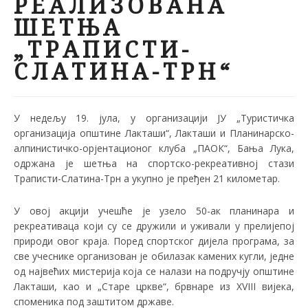
РЕАЛИЗОВАНА
ШЕТЊА
„ТРАПИСТИ-
СЛАТИНА-ТРН“
У недељу 19. јула, у организацији ЈУ „Туристичка
организација општине Лакташи“, Лакташи и Планинарско-
алпинистичко-орјентационог клуба „ПАОК“, Бања Лука,
одржана је шетња на спортско-рекреативној стази
Траписти-Слатина-Трн
a
укупно је пређен 21 километар.
У овој акцији учешће је узело 50-ак планинара и
рекреативаца који су се дружили и уживали у прелијепој
природи овог краја. Поред спортског дијела програма, за
све учеснике организован је обилазак камених кугли, једне
од највећих мистерија која се налази на подручју општине
Лакташи, као и „Старе цркве“, брвнаре из
XVIII
вијека,
споменика под заштитом државе.