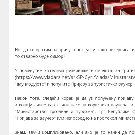
Но, да се вратим на причу о поступку...како резервисат
Е
то стварно буде одмор?
К
У поменутим хотелима резервишете смјештај за три и
https://www.vladars.net/sr-SP-Cyrl/Vlada/Ministars
(
,
"даунлодујете" и попуните Пријаву за туристички ваучер.
У
Након тога, следећи корак је да уз попуњену пријав
и
копиј
у
личне карте или пасоша
корисника ваучера, 
"Министарство трговине и туризма", Трг Републике С
"Пријава за ваучер"
или непосредно на протокол
Министа
Знам, звучи компликовано, али ако је то начин да по