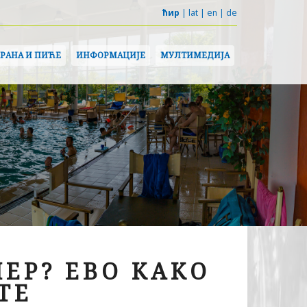
ћир
|
lat
|
en
|
de
ХРАНА И ПИЋЕ
ИНФОРМАЦИЈЕ
МУЛТИМЕДИЈА
ЕР? ЕВО КАКО
ТЕ