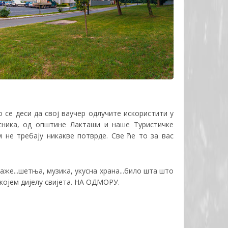
ко се деси да свој ваучер одлучите искористити у
сника, од општине Лакташи и наше Туристичке
м не требају никакве потврде. Све ће то за вас
аже...шетња, музика, укусна храна...било шта што
 којем дијелу свијета. НА ОДМОРУ.