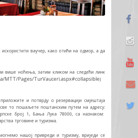
и, искористити ваучер, како отићи на одмор, а да
ли више ноћења, затим кликом на следећи линк
tva/MTT/Pages/TurVauceri.aspx#collapsible
)
у приложите и
потврд
у
о резервацији смјештаја
и све то пошаљете
п
оштанским путем
на адресу:
рпске број 1, Бања Лука 78000, са назнаком:
рства трговине и туризма.
могнемо нашој привреди и туризму, вриједи се