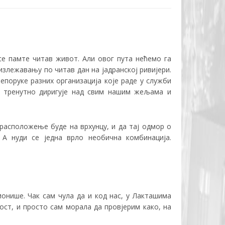
 се памте читав живот. Али овог пута нећемо га
излежавању по читав дан на јадранској ривијери.
репоруке разних организација које раде у служби
а тренутно диригује над свим нашим жељама и
 расположење буде на врхунцу, и да тај одмор о
А нуди се једна врло необична комбинација.
ионише. Чак сам чула да и код нас, у Лакташима
лост, и просто сам морала да провјерим како, на