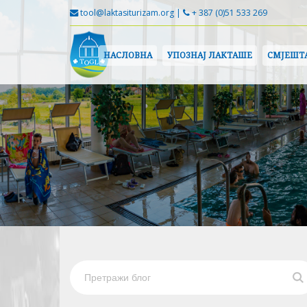
tool@laktasiturizam.org |
+ 387 (0)51 533 269
НАСЛОВНА
УПОЗНАЈ ЛАКТАШЕ
СМЈЕШТ