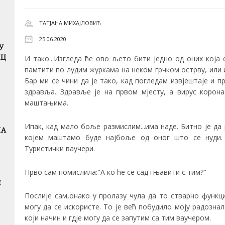
ТАТЈАНА МИХАЈЛОВИЋ
25.06.2020
У
АЦ
И тако...Изгледа ће ово љето бити једно од оних која
памтити по лудим журкама на неком грчком острву, или 
Бар ми се чини да је тако, кад погледам извјештаје и п
здравља. Здравље је на првом мјесту, а вирус корон
маштањима.
Ипак, кад мало боље размислим...има наде. Битно је да
ЧА
којем маштамо буде најбоље од оног што се нуди. 
Туристички ваучери.
Прво сам помислила:"А ко ће се сад гњавити с тим?"
Е
Послије сам,онако у пролазу чула да то стварно функц
могу да се искористе. То је већ побудило моју радозна
који начин и гдје могу да се запутим са тим ваучером.