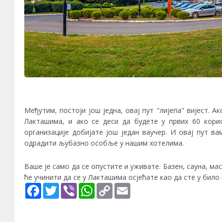
Међутим, постоји још једна, овај пут "лијепа" вијест. А
Лакташима, и ако се деси да будете у првих 60 кори
организације добијате још један ваучер. И овај пут ва
одрадити љубазно особље у нашим хотелима.
Ваше је само да се опустите и уживате. Базен, сауна, мас
ће учинити да се у Лакташима осјећате као да сте у било
Facebook
Twitter
Viber
WhatsApp
Copy
Email
Link