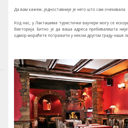
Да вам кажем...једноставније је него што сам очекивала.
Код нас, у Лакташима туристички ваучери могу се иско
Викторија
. Битно је да ваша адреса пребивалишта није
одмор мораћете потражити у неком другом граду наше ли
,
,