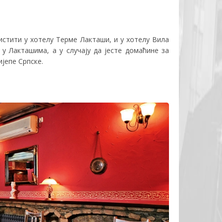
ристити у хотелу
Терме Лакташи
, и у хотелу
Вила
 у Лакташима, а у случају да јесте домаћине за
јепе Српске.