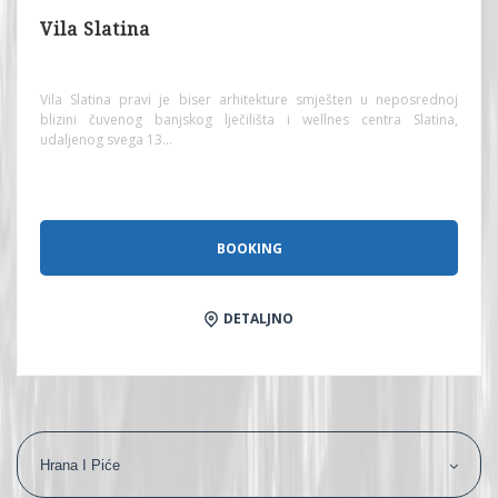
Vila Slatina
Vila Slatina pravi je biser arhitekture smješten u neposrednoj
blizini čuvenog banjskog lječilišta i wellnes centra Slatina,
udaljenog svega 13...
BOOKING
DETALJNO
Hrana I Piće