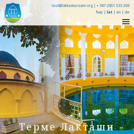
tool@laktasiturizam.org |
+ 387 (0)51 533 269
ћир
|
lat
|
en
|
de
Упознај Лакташе -
360° tour