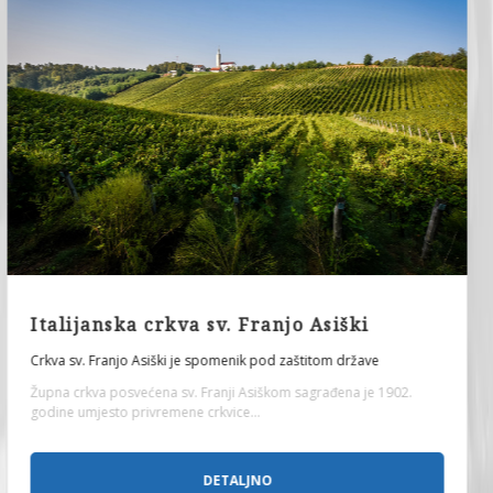
Rimske terme - lokalitet "Zidine"
Arhitektonski ostaci potiču iz perioda od I do IV vijeka.
Arhitektonski ostaci građevine na lokalitetu „Zidine“, temelji
nekadašnjeg rimskog javnog kupatila...
DETALJNO