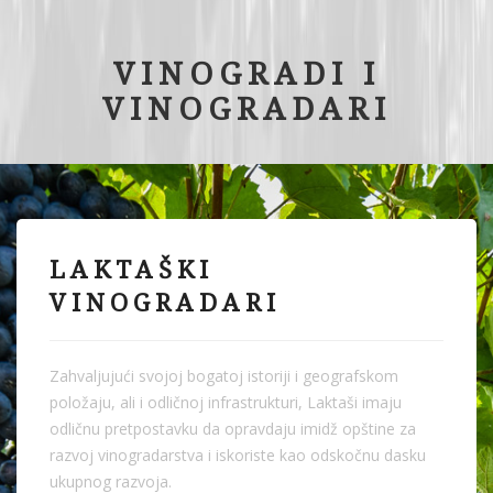
VINOGRADI I
VINOGRADARI
LAKTAŠKI
VINOGRADARI
Zahvaljujući svojoj bogatoj istoriji i geografskom
položaju, ali i odličnoj infrastrukturi, Laktaši imaju
odličnu pretpostavku da opravdaju imidž opštine za
razvoj vinogradarstva i iskoriste kao odskočnu dasku
ukupnog razvoja.