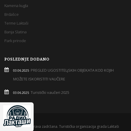
Kamena kugla
Brdašce
Terme Laktaši
Banja Slatina
Park prirode
POSLEDNJE DODANO
PREGLED UGOSTITELjSKIH OBJEKATA KOD KOJIH
03.06.2025
MOŽETE ISKORISTITI VAUČERE
Turistički vaučeri 2025
03.06.2025
© 2019 Sva prava zadržana. Turistička organizacija grada Laktaši