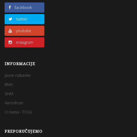
facebook
twitter
youtube
instagram
INFORMACIJE
Javne nabavke
BMA
SHM
Aerodrom
O nama - TOGL
PREPORUČUJEMO