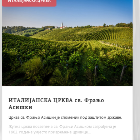
РИМСКЕ ТЕРМЕ
РИМСКЕ ТЕРМЕ - локалитет „Зидине“,
Архитектонски остаци потичу из периода од I до IV вијека.
Архитектонски остаци грађевине на археолошком локалитету
„Зидине“, су темељи римског јавног купатила...