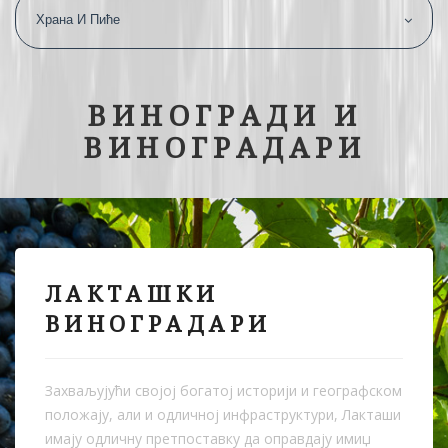
Храна И Пиће
ВИНОГРАДИ И
ВИНОГРАДАРИ
ЛАКТАШКИ
ВИНОГРАДАРИ
Захваљујући својој богатој историји и географском
положају, али и одличној инфраструктури, Лакташи
имају одличну претпоставку да оправдају имиџ