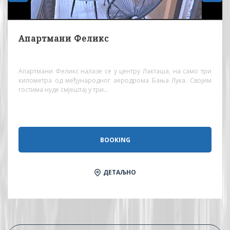
Апартмани Феликс
Апартмани Феликс налазе се у центру Лакташа, на само три
километра од међународног аеродрома Бања Лука. Својим
гостима нуде смјештај у три...
BOOKING
ДЕТАЉНО