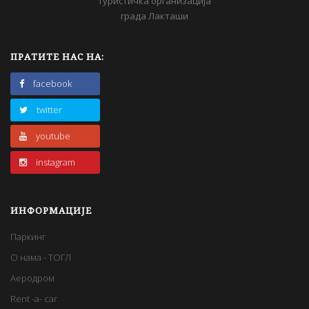
Туристичка организација
града Лакташи
ПРАТИТЕ НАС НА:
facebook
twitter
youtube
instagram
ИНФОРМАЦИЈЕ
Паркинг
О нама - ТОГЛ
Аеродром
Rent -a- car