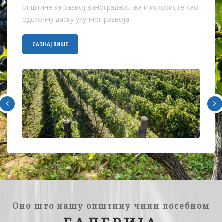
општине за развој виноградарства и искористе као
одскочну даску укупног развоја.
САЗНАЈ ВИШЕ
Оно што нашу општину чини посебном