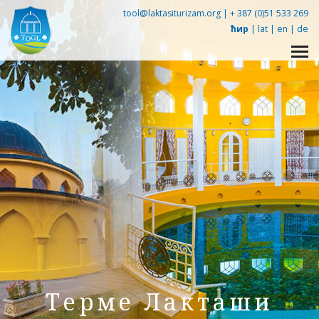
tool@laktasiturizam.org |
+ 387 (0)51 533 269
ћир
|
lat
|
en
|
de
Упознај Лакташе -
360° tour