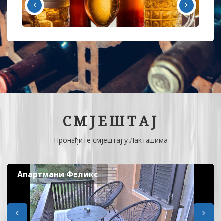
СМЈЕШТАЈ
Пронађите смјештај у Лакташима
Апартмани Феликс